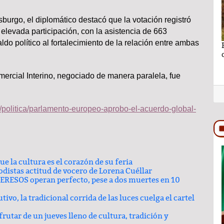
urgo, el diplomático destacó que la votación registró
elevada participación, con la asistencia de 663
paldo político al fortalecimiento de la relación entre ambas
no se puede
Ganar sin perder lo más importante por Lic.
Rocío Hernández Castillo
rcial Interino, negociado de manera paralela, fue
/politica/parlamento-europeo-aprobo-el-acuerdo-global-
 la cultura es el corazón de su feria
TRASCENDIDO
distas actitud de vocero de Lorena Cuéllar
ERESOS operan perfecto, pese a dos muertes en 10
ivo, la tradicional corrida de las luces cuelga el cartel
rutar de un jueves lleno de cultura, tradición y