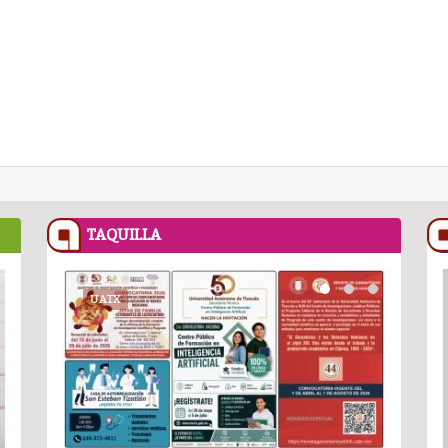
TAQUILLA
RECETASNESTLE.COM
UATX
PODCAST
RECETASNESTLE
UATX