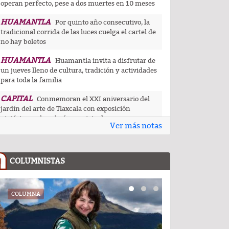
operan perfecto, pese a dos muertes en 10 meses
HUAMANTLA
Por quinto año consecutivo, la
tradicional corrida de las luces cuelga el cartel de
no hay boletos
HUAMANTLA
Huamantla invita a disfrutar de
un jueves lleno de cultura, tradición y actividades
para toda la familia
CAPITAL
Conmemoran el XXI aniversario del
jardín del arte de Tlaxcala con exposición
pictórica en la galería municipal
Ver más notas
SAN PABLO DEL MONTE
Realiza
Ayuntamiento de SPM obra de pavimento de
adoquín en barrio de San Pedro
COLUMNISTAS
IXCOTLA
Sala Regional CDMX confirma
invalidez de asamblea en la que se destituyó al
COLUMNA
COLUMNA
presidente de comunidad de Guadalupe Ixcotla
RUMBO AL 2027
Lo que no se vale es engañar