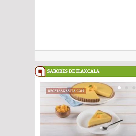
SABORES DE TLAXCALA
RECETASNESTLE.COM
UATX
PODCAST