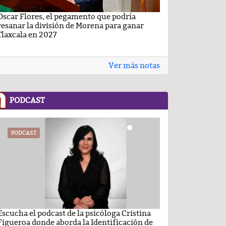
Oscar Flores, el pegamento que podría
Carlos Augusto P
resanar la división de Morena para ganar
Conchas, buscan v
Tlaxcala en 2027
Ver más notas
PODCAST
PODCAST
PODCAST
Escucha el podcast de la psicóloga Cristina
Comentario por el
Figueroa donde aborda la Identificación de
del día 22-Enero-