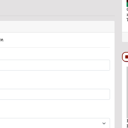
aymundo Vázquez
El hilo y la hebra de Ray Vázquez
ro a Ana Lilia
te.
PODCAST
ando León Nava
Comentario por Raul Avila Ortiz del día 22-
Enero-2026