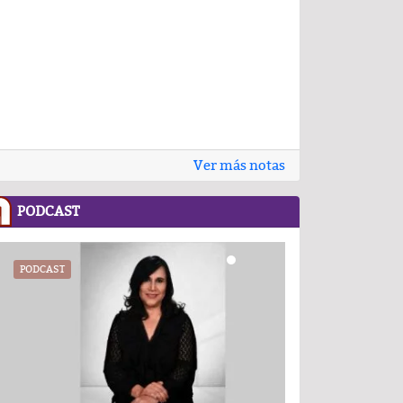
Ver más notas
PODCAST
.COM
PODCAST
RECETASNESTLE.COM
UATX
PODCAST