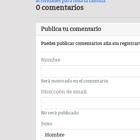
actividades para toda la familia
0 comentarios
Carlos Augusto Pérez y R
Conchas, buscan venderse ca
Publica tu comentario
Puedes publicar comentarios aún sin registrar
Nombre
Será mostrado en el comentario.
PODCAST
Direccoón de email
No será publicado.
Sexo
Comentario por el Dr. Fern
del día 22-Enero-2026