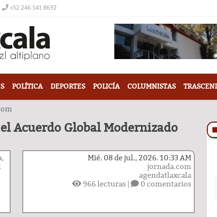
+52 246 141 8692
S
POLÍTICA
DEPORTES
POLICÍA
COLUMNISTAS
TRASCEN
.com
el Acuerdo Global Modernizado
a,
Mié. 08 de jul., 2026. 10:33 AM
l
jornada.com
agendatlaxcala
966
lecturas |
0 comentarios