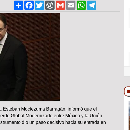
Share
Facebook
Twitter
WordPress
Gmail
Email
WhatsApp
Telegram
, Esteban Moctezuma Barragán, informó que el
COLUMNA
erdo Global Modernizado entre México y la Unión
instrumento dio un paso decisivo hacia su entrada en