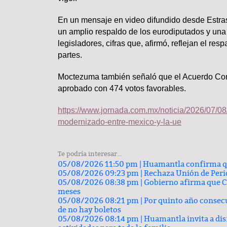
En un mensaje en video difundido desde Estrasb
un amplio respaldo de los eurodiputados y una 
legisladores, cifras que, afirmó, reflejan el res
Lo más valioso de un hogar 
partes.
comprar
Moctezuma también señaló que el Acuerdo Come
aprobado con 474 votos favorables.
https://www.jornada.com.mx/noticia/2026/07/08
modernizado-entre-mexico-y-la-ue
Te podría interesar...
05/08/2026 11:50 pm |
TRASCENDIDO
Huamantla confirma que
05/08/2026 09:23 pm |
Rechaza Unión de Perio
05/08/2026 08:38 pm |
Gobierno afirma que C
meses
05/08/2026 08:21 pm |
Por quinto año consecut
de no hay boletos
05/08/2026 08:14 pm |
Huamantla invita a disf