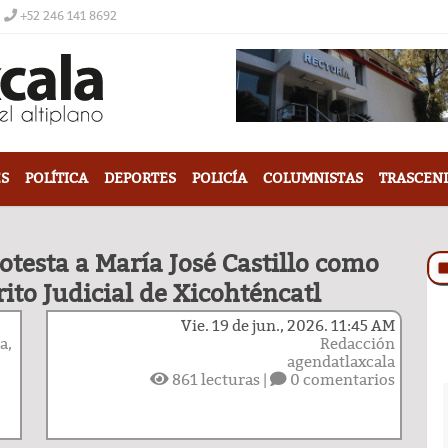
+52 246 141 8692
S
POLÍTICA
DEPORTES
POLICÍA
COLUMNISTAS
TRASCEN
testa a María José Castillo como
rito Judicial de Xicohténcatl
Vie. 19 de jun., 2026. 11:45 AM
a,
Redacción
agendatlaxcala
861
lecturas |
0 comentarios