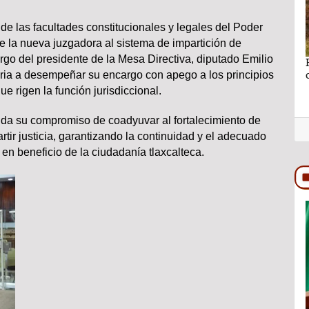
 de las facultades constitucionales y legales del Poder
de la nueva juzgadora al sistema de impartición de
argo del presidente de la Mesa Directiva, diputado Emilio
no se puede
Ganar sin perder lo más importante por Lic.
aria a desempeñar su encargo con apego a los principios
Rocío Hernández Castillo
e rigen la función jurisdiccional.
nda su compromiso de coadyuvar al fortalecimiento de
rtir justicia, garantizando la continuidad y el adecuado
en beneficio de la ciudadanía tlaxcalteca.
TRASCENDIDO