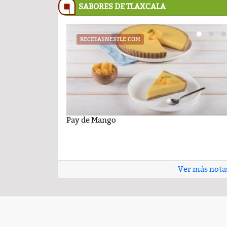
SABORES DE TLAXCALA
RECETASNESTLE.COM
UATX
PODCAST
cil con sabor
niversidad Autónoma de
Pay de Mango
Cartelera de la Universidad Autóno
Comentario por el Dr. Fern
 26 de junio de 2026
Tlaxcala al jueves 25 de junio de 202
del día 22-Enero-2026
Ver más nota