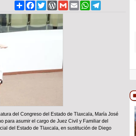
Share
Facebook
Twitter
WordPress
Gmail
Email
WhatsApp
Telegram
atura del Congreso del Estado de Tlaxcala, María José
COLUMNA
no para asumir el cargo de Juez Civil y Familiar del
icial del Estado de Tlaxcala, en sustitución de Diego