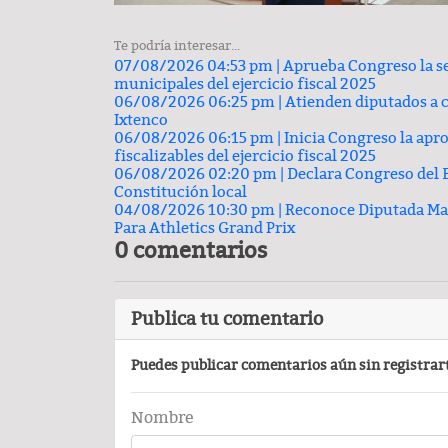
Carlos Augusto Pérez y R
Te podría interesar...
Conchas, buscan venderse ca
07/08/2026 04:53 pm |
Aprueba Congreso la se
municipales del ejercicio fiscal 2025
06/08/2026 06:25 pm |
Atienden diputados a c
Ixtenco
06/08/2026 06:15 pm |
Inicia Congreso la apr
fiscalizables del ejercicio fiscal 2025
06/08/2026 02:20 pm |
Declara Congreso del E
Constitución local
04/08/2026 10:30 pm |
Reconoce Diputada Mada
Para Athletics Grand Prix
0 comentarios
PODCAST
Publica tu comentario
Puedes publicar comentarios aún sin registrar
Nombre
Comentario por el Dr. Fern
del día 22-Enero-2026