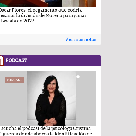
Oscar Flores, el pegamento que podría
Carlos Augusto P
resanar la división de Morena para ganar
Conchas, buscan v
Tlaxcala en 2027
Ver más notas
PODCAST
PODCAST
PODCAST
Escucha el podcast de la psicóloga Cristina
Comentario por el
Figueroa donde aborda la Identificación de
del día 22-Enero-