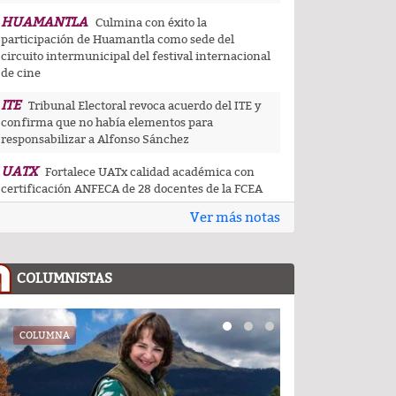
HUAMANTLA
Culmina con éxito la
participación de Huamantla como sede del
circuito intermunicipal del festival internacional
de cine
ITE
Tribunal Electoral revoca acuerdo del ITE y
confirma que no había elementos para
responsabilizar a Alfonso Sánchez
UATX
Fortalece UATx calidad académica con
certificación ANFECA de 28 docentes de la FCEA
Ver más notas
UATX
La docencia es el corazón de la
transformación universitaria: Rector de la UATx
CAPITAL
Tlaxcala capital da muestra de su
COLUMNISTAS
riqueza artesanal y gastronómica en festival de
pueblos indígenas
CEDHT
COLUMNA
COLUMNA
Convoca CEDHT a personas mayores a
participar en la convocatoria Cuéntame tu
historia: voces que dejan huella