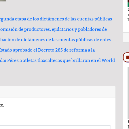
aymundo Vázquez
El hilo y la hebra de Ray Vázquez
ro a Ana Lilia
gunda etapa de los dictámenes de las cuentas públicas
omisión de productores, ejidatarios y pobladores de
obación de dictámenes de las cuentas públicas de entes
stado aprobado el Decreto 285 de reforma a la
i Pérez a atletas tlaxcaltecas que brillaron en el World
PODCAST
te.
ando León Nava
Comentario por Raul Avila Ortiz del día 22-
Enero-2026