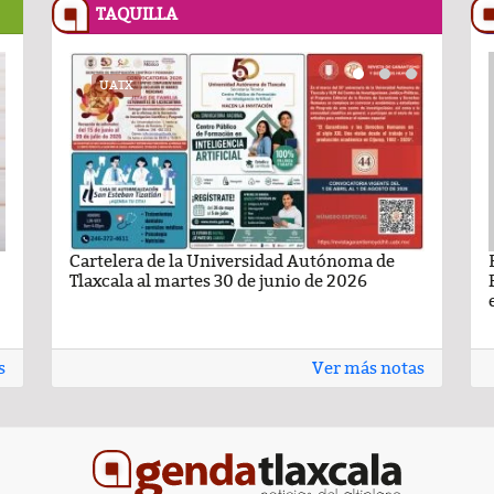
TAQUILLA
RECETASNESTLE.COM
UATX
PODCAST
RECETASNESTLE
UATX
ma de
ando León Nava
Flan Napolitano
Cartelera de la Universidad Autónoma de
Comentario por Raul Avila Ortiz del día 22-
Carlota de limón:
Carteler
6
Tlaxcala al martes 30 de junio de 2026
Enero-2026
casero
Tlaxcala 
s
Ver más notas