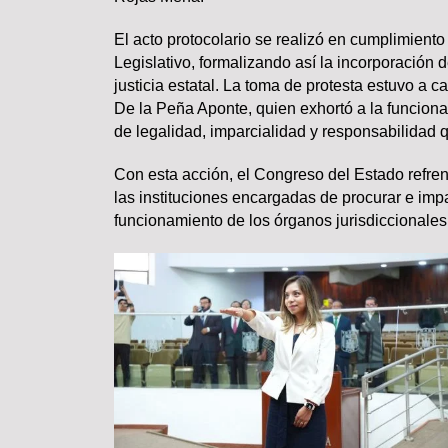
El acto protocolario se realizó en cumplimiento
Legislativo, formalizando así la incorporación 
justicia estatal. La toma de protesta estuvo a c
Lo más valioso de un hogar 
De la Peña Aponte, quien exhortó a la funcion
comprar
de legalidad, imparcialidad y responsabilidad qu
Con esta acción, el Congreso del Estado refre
las instituciones encargadas de procurar e impa
funcionamiento de los órganos jurisdiccionales 
TRASCENDIDO