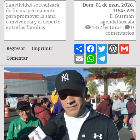
La actividad se realizará
Dom. 01 de mar., 2026.
de forma permanente
10:43 AM
para promover la sana
E. Guzmán
convivencia y el deporte
agendatlaxcala
entre las familias
1332
lecturas |
0
comentarios
Share
Facebook
Twitter
WordPre
Gma
Regresar
Imprimir
Email
WhatsApp
Telegram
Comentar