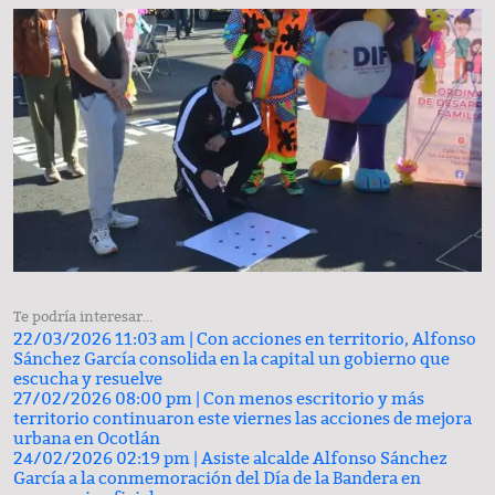
Te podría interesar...
22/03/2026 11:03 am |
Con acciones en territorio, Alfonso
Sánchez García consolida en la capital un gobierno que
escucha y resuelve
27/02/2026 08:00 pm |
Con menos escritorio y más
territorio continuaron este viernes las acciones de mejora
urbana en Ocotlán
24/02/2026 02:19 pm |
Asiste alcalde Alfonso Sánchez
García a la conmemoración del Día de la Bandera en