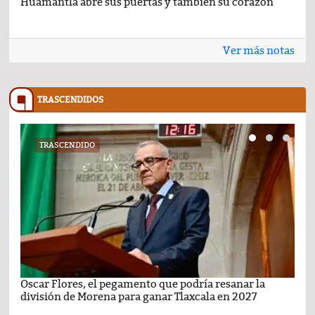
Huamantla abre sus puertas y también su corazón
Lo 
Ver más notas
TRASCENDIDOS
TRASCENDIDO
Oscar Flores, el pegamento que podría resanar la
Car
división de Morena para ganar Tlaxcala en 2027
busc