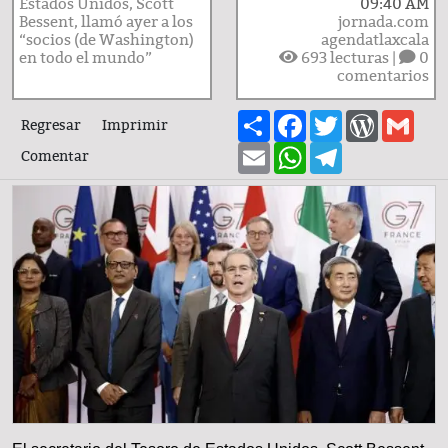
Estados Unidos, Scott
09:40 AM
Bessent, llamó ayer a los
jornada.com
“socios (de Washington)
agendatlaxcala
en todo el mundo”
693
lecturas |
0
comentarios
Share
Facebook
Twitter
WordPre
Gma
Regresar
Imprimir
Email
WhatsApp
Telegram
Comentar