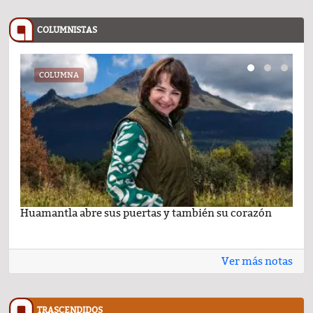
COLUMNISTAS
COLUMNA
Huamantla abre sus puertas y también su corazón
Lo 
Ver más notas
TRASCENDIDOS