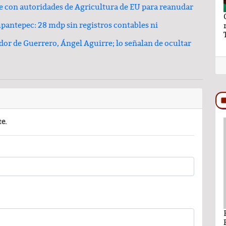
se con autoridades de Agricultura de EU para reanudar
aymundo Vázquez
El hilo y la hebra de Ray Vázquez
antepec: 28 mdp sin registros contables ni
ro a Ana Lilia
dor de Guerrero, Ángel Aguirre; lo señalan de ocultar
te.
PODCAST
ando León Nava
Comentario por Raul Avila Ortiz del día 22-
Enero-2026