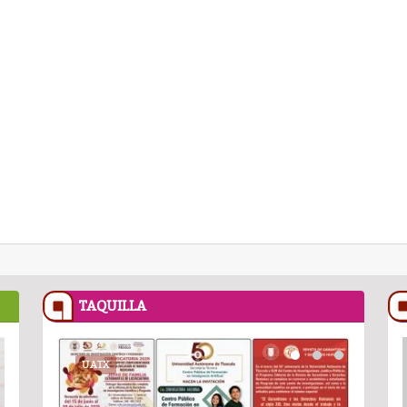
TAQUILLA
RECETASNESTLE.COM
UATX
PODCAST
RECETASNESTLE
UATX