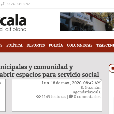
+52 246 141 8692
S
POLÍTICA
DEPORTES
POLICÍA
COLUMNISTAS
TRASCEN
unicipales y comunidad y
abrir espacios para servicio social
o
Lun. 18 de may., 2026. 08:42 AM
E. Guzmán
agendatlaxcala
1149
lecturas |
0 comentarios