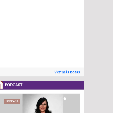
Ver más notas
PODCAST
.COM
PODCAST
RECETASNESTLE.COM
UATX
PODCAST