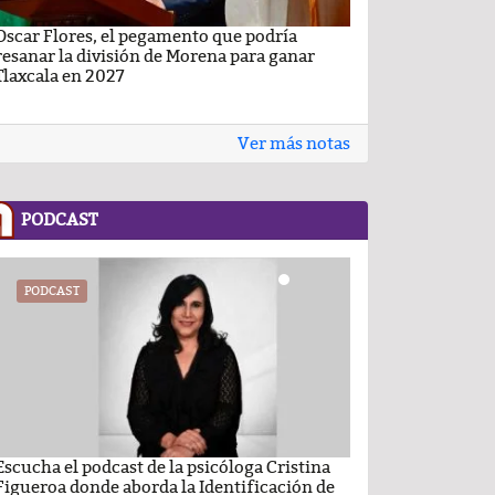
Oscar Flores, el pegamento que podría
Carlos Augusto P
resanar la división de Morena para ganar
Conchas, buscan v
Tlaxcala en 2027
Ver más notas
PODCAST
PODCAST
PODCAST
Escucha el podcast de la psicóloga Cristina
Comentario por el
Figueroa donde aborda la Identificación de
del día 22-Enero-