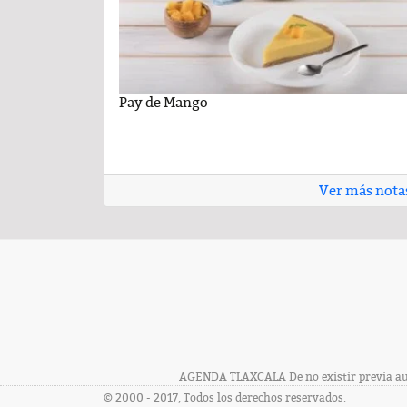
cil con sabor
niversidad Autónoma de
Pay de Mango
Cartelera de la Universidad Autóno
Comentario por el Dr. Fern
 26 de junio de 2026
Tlaxcala al jueves 25 de junio de 202
del día 22-Enero-2026
Ver más nota
AGENDA TLAXCALA De no existir previa auto
© 2000 - 2017, Todos los derechos reservados.