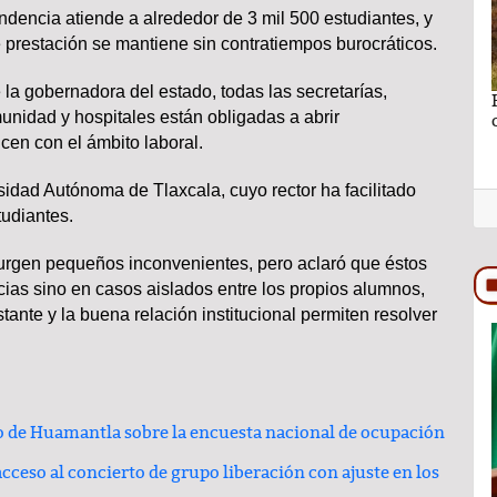
dencia atiende a alrededor de 3 mil 500 estudiantes, y
 prestación se mantiene sin contratiempos burocráticos.
e la gobernadora del estado, todas las secretarías,
no se puede
Ganar sin perder lo más importante por Lic.
unidad y hospitales están obligadas a abrir
Rocío Hernández Castillo
cen con el ámbito laboral.
idad Autónoma de Tlaxcala, cuyo rector ha facilitado
tudiantes.
rgen pequeños inconvenientes, pero aclaró que éstos
cias sino en casos aislados entre los propios alumnos,
ante y la buena relación institucional permiten resolver
TRASCENDIDO
de Huamantla sobre la encuesta nacional de ocupación
acceso al concierto de grupo liberación con ajuste en los