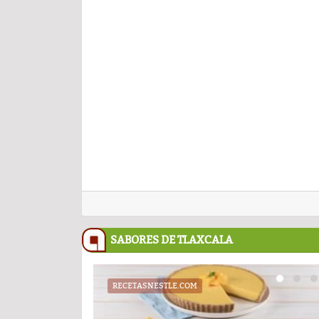
SABORES DE TLAXCALA
RECETASNESTLE.COM
UATX
PODCAST