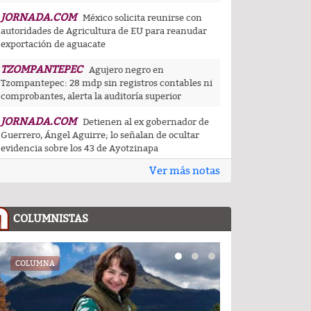
JORNADA.COM
México solicita reunirse con
autoridades de Agricultura de EU para reanudar
exportación de aguacate
TZOMPANTEPEC
Agujero negro en
Tzompantepec: 28 mdp sin registros contables ni
comprobantes, alerta la auditoría superior
JORNADA.COM
Detienen al ex gobernador de
Guerrero, Ángel Aguirre; lo señalan de ocultar
evidencia sobre los 43 de Ayotzinapa
Ver más notas
JORNADA.COM
EU sanciona al ministro de
Fuerzas Armadas cubano y cúpula de la industria
militar
COLUMNISTAS
HUAMANTLA
Gobierno de Huamantla invita a
las juventudes a capturar la esencia de la feria
internacional del arte efímero
COLUMNA
COLUMNA
HUAMANTLA
Huamantla exhorta a adquirir
boletos únicamente en canales oficiales para
evitar fraudes