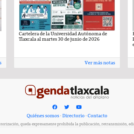
ma de
ando León Nava
Flan Napolitano
Cartelera de la Universidad Autónoma de
Comentario por Raul Avila Ortiz del día 22-
Carlota de limón:
Carteler
6
Tlaxcala al martes 30 de junio de 2026
Enero-2026
casero
Tlaxcala 
s
Ver más notas
Quiénes somos
·
Directorio
·
Contacto
rización, queda expresamente prohibida la publicación, retransmisión, edici