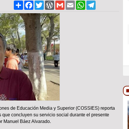
Share
Facebook
Twitter
WordPress
Gmail
Email
WhatsApp
Telegram
ciones de Educación Media y Superior (COSSIES) reporta
COLUMNA
 que concluyen su servicio social durante el presente
ctor Manuel Báez Alvarado.