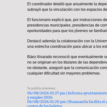
El coordinador detalló que anualmente la depen
subrayó que la vinculación con los espacios de
El funcionario explicó que, por instrucciones d
Lo más valioso de un hogar 
presidencias municipales, presidencias de com
comprar
oportunidades para que los jóvenes se familiari
Destacó además la colaboración con la Univers
una estrecha coordinación para ubicar a los es
Báez Alvarado reconoció que eventualmente su
no se originan en los titulares de las dependen
no obstante, aseguró que la comunicación const
cualquier dificultad sin mayores problemas.
TRASCENDIDO
Te podría interesar...
06/08/2026 01:27 pm |
Informa ayuntamiento 
y empleo 2026
06/08/2026 01:20 pm |
Huamantla facilita el 
costos de los boletos