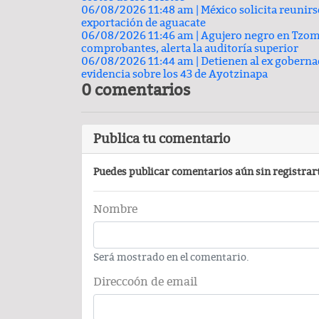
06/08/2026 11:48 am |
México solicita reunir
exportación de aguacate
Carlos Augusto Pérez y R
06/08/2026 11:46 am |
Agujero negro en Tzomp
Conchas, buscan venderse ca
comprobantes, alerta la auditoría superior
06/08/2026 11:44 am |
Detienen al ex goberna
evidencia sobre los 43 de Ayotzinapa
0 comentarios
Publica tu comentario
Puedes publicar comentarios aún sin registrar
PODCAST
Nombre
Será mostrado en el comentario.
Direccoón de email
Comentario por el Dr. Fern
del día 22-Enero-2026