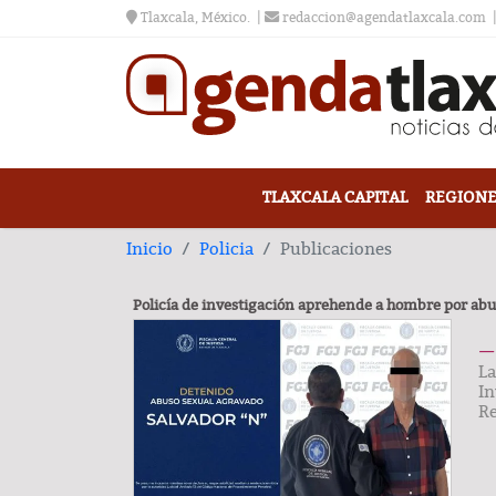
Tlaxcala, México.
redaccion@agendatlaxcala.com
TLAXCALA CAPITAL
REGIONE
Inicio
Policia
Publicaciones
Policía de investigación aprehende a hombre por abu
— 
La
In
R