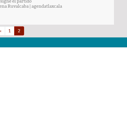
signe el partido
ena Ruvalcaba
|
agendatlaxcala
«
1
2