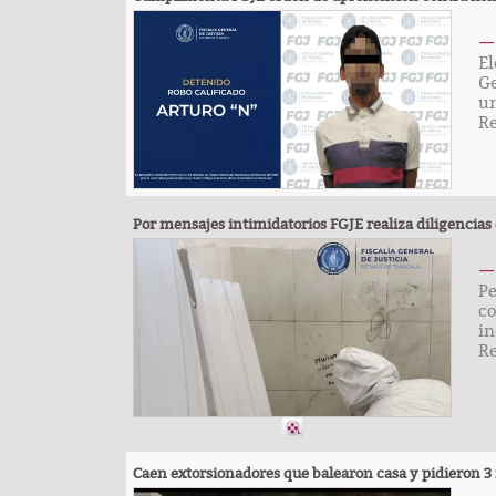
— 
El
Ge
Lo más valioso de un hogar 
un
comprar
R
Por mensajes intimidatorios FGJE realiza diligencia
— 
Pe
co
in
R
TRASCENDIDO
Caen extorsionadores que balearon casa y pidieron 3