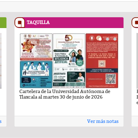
TAQUILLA
RECETASNESTLE.COM
UATX
PODCAST
RECETASNESTLE
UATX
ma de
ando León Nava
Flan Napolitano
Cartelera de la Universidad Autónoma de
Comentario por Raul Avila Ortiz del día 22-
Carlota de limón:
Carteler
6
Tlaxcala al martes 30 de junio de 2026
Enero-2026
casero
Tlaxcala 
s
Ver más notas