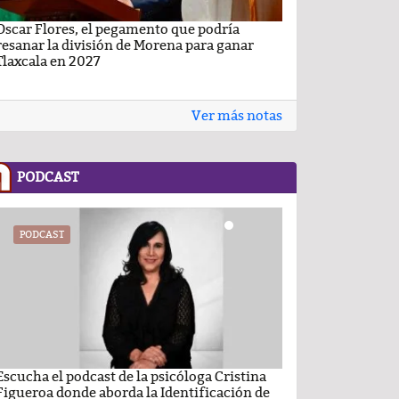
Oscar Flores, el pegamento que podría
Carlos Augusto P
resanar la división de Morena para ganar
Conchas, buscan v
Tlaxcala en 2027
Ver más notas
PODCAST
PODCAST
PODCAST
Escucha el podcast de la psicóloga Cristina
Comentario por el
Figueroa donde aborda la Identificación de
del día 22-Enero-