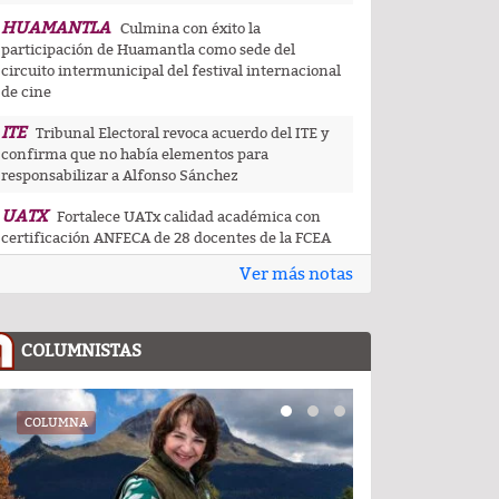
HUAMANTLA
Culmina con éxito la
participación de Huamantla como sede del
circuito intermunicipal del festival internacional
de cine
ITE
Tribunal Electoral revoca acuerdo del ITE y
confirma que no había elementos para
responsabilizar a Alfonso Sánchez
UATX
Fortalece UATx calidad académica con
certificación ANFECA de 28 docentes de la FCEA
Ver más notas
UATX
La docencia es el corazón de la
transformación universitaria: Rector de la UATx
CAPITAL
Tlaxcala capital da muestra de su
COLUMNISTAS
riqueza artesanal y gastronómica en festival de
pueblos indígenas
CEDHT
COLUMNA
COLUMNA
Convoca CEDHT a personas mayores a
participar en la convocatoria Cuéntame tu
historia: voces que dejan huella