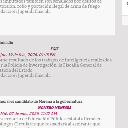
s imputados también son señalados por delitos de
torsión, robo y portación ilegal de arma de fuego
edacción
|
agendatlaxcala
nicidio
FGJE
Jue. 19 de feb., 2026. 01:15 PM
mo resultado de los trabajos de inteligencia realizados
r la Policía de Investigación, la Fiscalía General de
sticia del Estado
edacción
|
agendatlaxcala
z si es candidato de Morena a la gubernatura
HOMERO MENESES
Mié. 07 de ene., 2026. 11:17 AM
 secretario de Educación Pública estatal afirmó en
álogos Circulares que respaldará al aspirante que