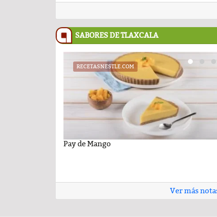
SABORES DE TLAXCALA
RECETASNESTLE.COM
UATX
PODCAST
cil con sabor
niversidad Autónoma de
Pay de Mango
Cartelera de la Universidad Autóno
Comentario por el Dr. Fern
 26 de junio de 2026
Tlaxcala al jueves 25 de junio de 202
del día 22-Enero-2026
Ver más nota