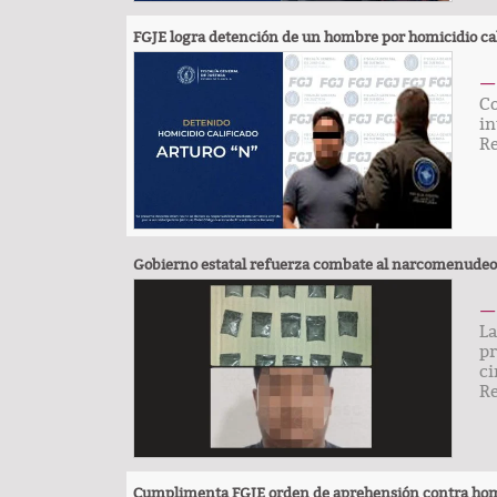
FGJE logra detención de un hombre por homicidio ca
— 
Co
in
R
Gobierno estatal refuerza combate al narcomenude
— 
La
pr
ci
R
COLUMNA
Cumplimenta FGJE orden de aprehensión contra homb