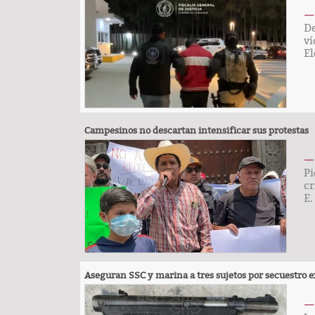
— 
Carlos Augusto Pérez y R
De
Conchas, buscan venderse ca
ví
El
Campesinos no descartan intensificar sus protestas
— 
Pi
cr
PODCAST
E
Aseguran SSC y marina a tres sujetos por secuestro e
Comentario por el Dr. Fern
— 
del día 22-Enero-2026