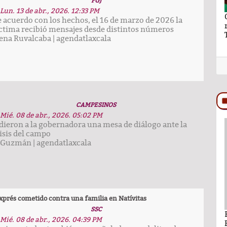
FGJ
Lun. 13 de abr., 2026. 12:33 PM
aymundo Vázquez
El hilo y la hebra de Ray Vázquez
 acuerdo con los hechos, el 16 de marzo de 2026 la
ro a Ana Lilia
ctima recibió mensajes desde distintos números
ena Ruvalcaba
|
agendatlaxcala
CAMPESINOS
Mié. 08 de abr., 2026. 05:02 PM
dieron a la gobernadora una mesa de diálogo ante la
isis del campo
PODCAST
. Guzmán
|
agendatlaxcala
xprés cometido contra una familia en Natívitas
SSC
ando León Nava
Comentario por Raul Avila Ortiz del día 22-
Mié. 08 de abr., 2026. 04:39 PM
Enero-2026