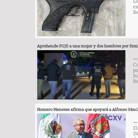
Lo
ex
R
Aprehende FGJE a una mujer y dos hombres por femi
— 
Co
po
Ju
R
Homero Meneses afirma que apoyará a Alfonso Sánche
— 
El
Di