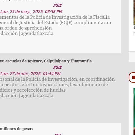
FGJE
Lun. 25 de may., 2026. 03:38 PM
ementos de la Policía de Investigación de la Fiscalía
neral de Justicia del Estado (FGJE) cumplimentaron
no se puede
Ganar sin perder lo más importante por Lic.
a orden de aprehensión
Rocío Hernández Castillo
edacción
|
agendatlaxcala
s en escuelas de Apizaco, Calpulalpan y Huamantla
FGJE
Lun. 27 de abr., 2026. 01:44 PM
rsonal de la Policía de Investigación, en coordinación
n peritos, efectuó inspecciones, levantamiento de
dicios y recolección de huellas
edacción
|
agendatlaxcala
TRASCENDIDO
 millones de pesos