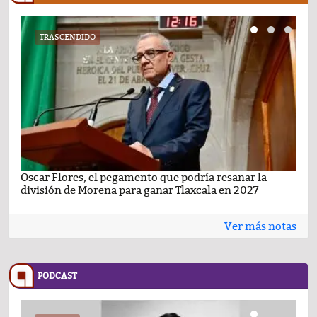
TRASCENDIDO
Oscar Flores, el pegamento que podría resanar la
Car
división de Morena para ganar Tlaxcala en 2027
busc
Ver más notas
PODCAST