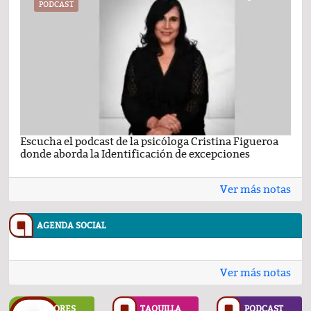
PODCAST
Escucha el podcast de la psicóloga Cristina Figueroa
Com
donde aborda la Identificación de excepciones
Ene
Ver más notas
AGENDA SOCIAL
Ver más notas
SABORES
TAQUILLA
PODCAST