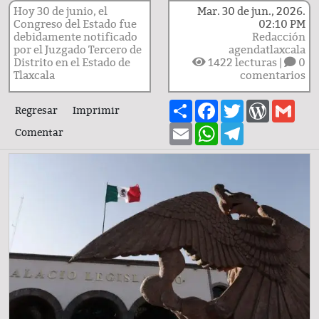
Hoy 30 de junio, el
Mar. 30 de jun., 2026.
Congreso del Estado fue
02:10 PM
debidamente notificado
Redacción
por el Juzgado Tercero de
agendatlaxcala
Distrito en el Estado de
1422
lecturas |
0
Tlaxcala
comentarios
Share
Facebook
Twitter
WordPre
Gma
Regresar
Imprimir
Email
WhatsApp
Telegram
Comentar