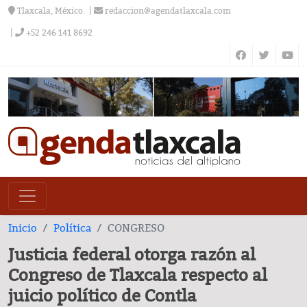
Tlaxcala, México.
redaccion@agendatlaxcala.com
+52 246 141 8692
Inicio
Política
CONGRESO
Justicia federal otorga razón al
Congreso de Tlaxcala respecto al
juicio político de Contla