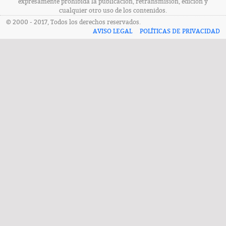
expresamente prohibida la publicación, retransmisión, edición y
cualquier otro uso de los contenidos.
© 2000 - 2017, Todos los derechos reservados.
AVISO LEGAL
POLÍTICAS DE PRIVACIDAD