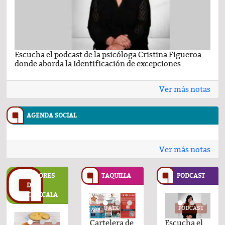
Escucha el podcast de la psicóloga Cristina Figueroa
Com
donde aborda la Identificación de excepciones
Ene
Ver más notas
AGENDA SOCIAL
Ver más notas
SABORES
TAQUILLA
PODCAST
DE
TLAXCALA
UATX
UATX
PODCAST
UATX
PODCAST
UATX
PODCAST
UATX
Cartelera de
Cartelera de
Comentario
Cartelera de
Comentario
Cartelera de
Escucha el
Cartelera d
Com