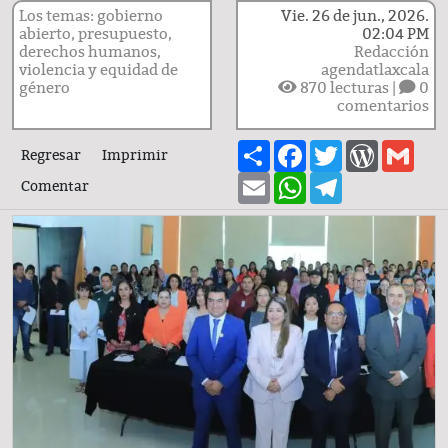
Los temas: gobierno
Vie. 26 de jun., 2026.
abierto, presupuesto,
02:04 PM
derechos humanos,
Redacción
violencia y equidad de
agendatlaxcala
género
870
lecturas |
0
comentarios
Share
Facebook
Twitter
WordPre
Gma
Regresar
Imprimir
Email
WhatsApp
Telegram
Comentar