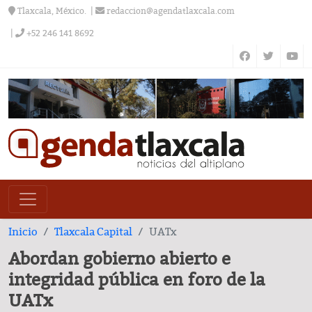
Tlaxcala, México.
redaccion@agendatlaxcala.com
+52 246 141 8692
Inicio
Tlaxcala Capital
UATx
Abordan gobierno abierto e
integridad pública en foro de la
UATx