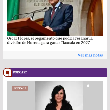
Oscar Flores, el pegamento que podría resanar la
Car
división de Morena para ganar Tlaxcala en 2027
busc
Ver más notas
PODCAST
PODCAST