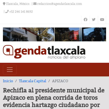
Tlaxcala, México.
redaccion@agendatlaxcala.com
+52 246 141 8692
Inicio
Tlaxcala Capital
APIZACO
Rechifla al presidente municipal de
Apizaco en plena corrida de toros
evidencia hartazgo ciudadano por