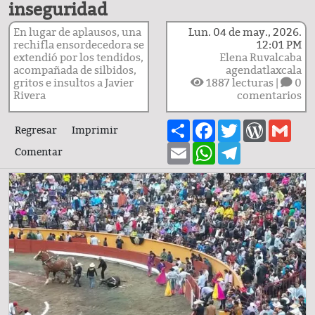
inseguridad
En lugar de aplausos, una
Lun. 04 de may., 2026.
rechifla ensordecedora se
12:01 PM
extendió por los tendidos,
Elena Ruvalcaba
acompañada de silbidos,
agendatlaxcala
gritos e insultos a Javier
1887
lecturas |
0
Rivera
comentarios
Share
Facebook
Twitter
WordPre
Gma
Regresar
Imprimir
Email
WhatsApp
Telegram
Comentar