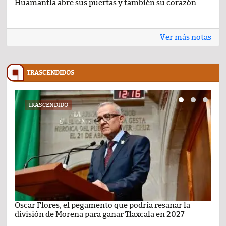
Huamantla abre sus puertas y también su corazón
Lo 
Ver más notas
TRASCENDIDOS
TRASCENDIDO
Oscar Flores, el pegamento que podría resanar la
Car
división de Morena para ganar Tlaxcala en 2027
busc