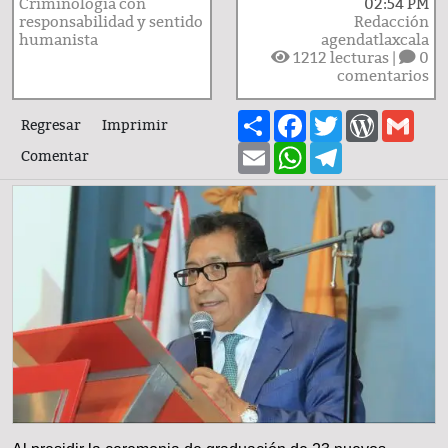
Criminología con
02:54 PM
responsabilidad y sentido
Redacción
humanista
agendatlaxcala
1212
lecturas |
0
comentarios
Share
Facebook
Twitter
WordPre
Gma
Regresar
Imprimir
Email
WhatsApp
Telegram
Comentar