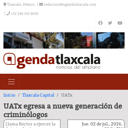
Tlaxcala, México.
redaccion@agendatlaxcala.com
+52 246 141 8692
Inicio
Tlaxcala Capital
UATx
UATx egresa a nueva generación de
criminólogos
Llama Rector a ejercer la
Jue. 02 de jul., 2026.