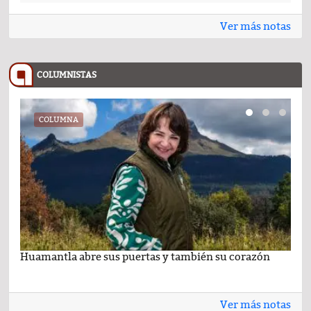
Ver más notas
COLUMNISTAS
COLUMNA
Huamantla abre sus puertas y también su corazón
Lo 
Ver más notas