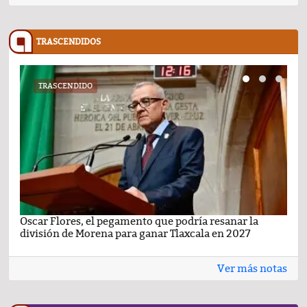
TRASCENDIDOS
TRASCENDIDO
Oscar Flores, el pegamento que podría resanar la
Car
división de Morena para ganar Tlaxcala en 2027
busc
Ver más notas