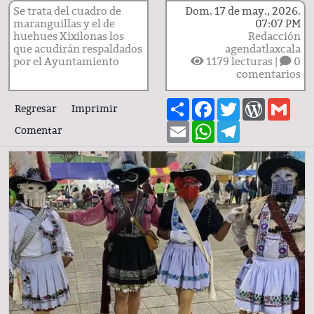
Se trata del cuadro de
Dom. 17 de may., 2026.
maranguillas y el de
07:07 PM
huehues Xixilonas los
Redacción
que acudirán respaldados
agendatlaxcala
por el Ayuntamiento
1179
lecturas |
0
comentarios
Share
Facebook
Twitter
WordPre
Gma
Regresar
Imprimir
Email
WhatsApp
Telegram
Comentar