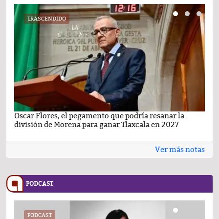
TRASCENDIDO
Oscar Flores, el pegamento que podría resanar la
Car
división de Morena para ganar Tlaxcala en 2027
busc
Ver más notas
PODCAST
PODCAST