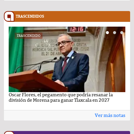
TRASCENDIDOS
TRASCENDIDO
Oscar Flores, el pegamento que podría resanar la
Car
división de Morena para ganar Tlaxcala en 2027
busc
Ver más notas