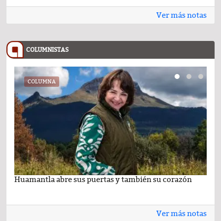
Ver más notas
COLUMNISTAS
COLUMNA
Huamantla abre sus puertas y también su corazón
Lo 
Ver más notas