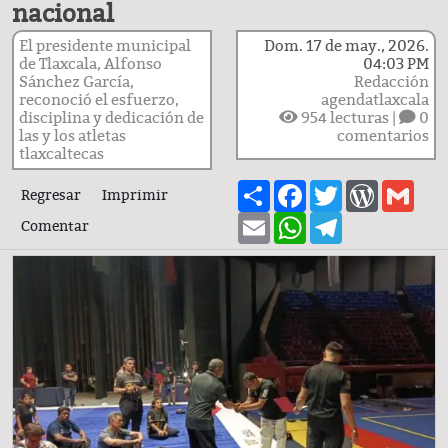
nacional
El presidente municipal
Dom. 17 de may., 2026.
de Tlaxcala, Alfonso
04:03 PM
Sánchez García,
Redacción
reconoció el esfuerzo,
agendatlaxcala
disciplina y dedicación de
954
lecturas |
0
las y los atletas
comentarios
tlaxcaltecas
Share
Facebook
Twitter
WordPre
Gma
Regresar
Imprimir
Email
WhatsApp
Telegram
Comentar