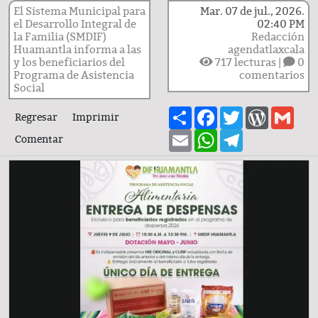
El Sistema Municipal para
Mar. 07 de jul., 2026.
el Desarrollo Integral de
02:40 PM
la Familia (SMDIF)
Redacción
Huamantla informa a las
agendatlaxcala
y los beneficiarios del
717
lecturas |
0
Programa de Asistencia
comentarios
Social
Share
Facebook
Twitter
WordPre
Gma
Regresar
Imprimir
Email
WhatsApp
Telegram
Comentar