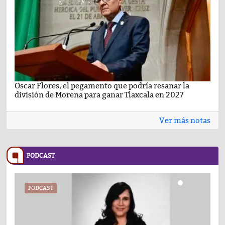
Oscar Flores, el pegamento que podría resanar la
Car
división de Morena para ganar Tlaxcala en 2027
busc
Ver más notas
PODCAST
PODCAST