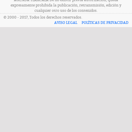
AGENDA TLAXCALA De no existir previa autorización, queda
expresamente prohibida la publicación, retransmisión, edición y
cualquier otro uso de los contenidos.
© 2000 - 2017, Todos los derechos reservados.
AVISO LEGAL
POLÍTICAS DE PRIVACIDAD