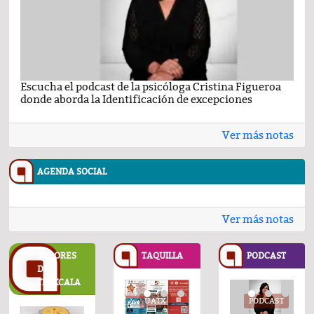
Escucha el podcast de la psicóloga Cristina Figueroa
Com
donde aborda la Identificación de excepciones
Ene
Ver más notas
AGENDA SOCIAL
Ver más notas
SABORES
TAQUILLA
PODCAST
DE
TLAXCALA
UATX
UATX
PODCAST
UATX
PODCAST
UATX
PODCAST
UATX