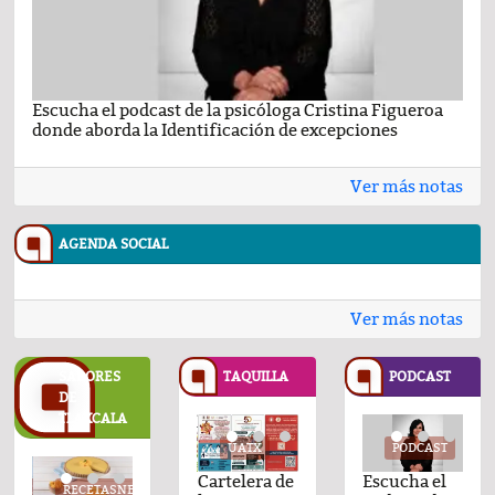
Escucha el podcast de la psicóloga Cristina Figueroa
Com
donde aborda la Identificación de excepciones
Ene
Ver más notas
AGENDA SOCIAL
Ver más notas
SABORES
TAQUILLA
PODCAST
DE
TLAXCALA
UATX
UATX
PODCAST
UATX
PODCAST
UATX
PODCAST
UATX
Cartelera de
Cartelera de
Comentario
Cartelera de
Comentario
Cartelera de
Escucha el
Cartelera d
Com
TASNESTLE.COM
RECETASNESTLE.COM
RECETASNESTLE.COM
RECETASNESTLE.COM
RECETASNESTLE.CO
REC