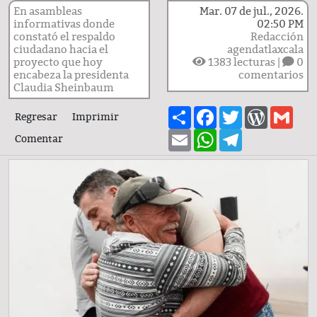
En asambleas
Mar. 07 de jul., 2026.
informativas donde
02:50 PM
constató el respaldo
Redacción
ciudadano hacia el
agendatlaxcala
proyecto que hoy
1383
lecturas |
0
encabeza la presidenta
comentarios
Claudia Sheinbaum
Share
Facebook
Twitter
WordPre
Gma
Regresar
Imprimir
Email
WhatsApp
Telegram
Comentar