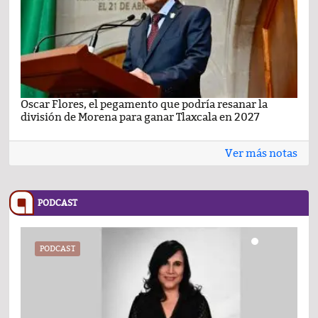
Oscar Flores, el pegamento que podría resanar la
Car
división de Morena para ganar Tlaxcala en 2027
busc
Ver más notas
PODCAST
PODCAST