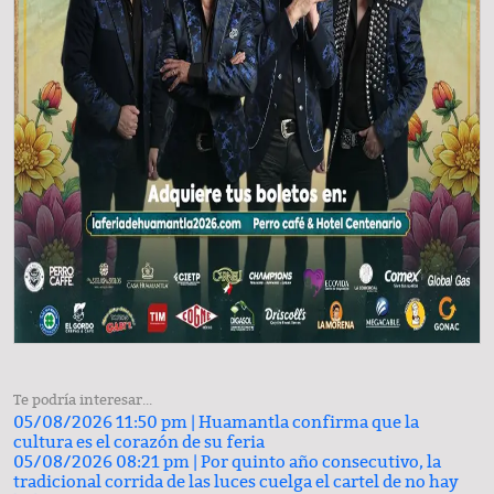
Te podría interesar...
05/08/2026 11:50 pm |
Huamantla confirma que la
cultura es el corazón de su feria
05/08/2026 08:21 pm |
Por quinto año consecutivo, la
tradicional corrida de las luces cuelga el cartel de no hay