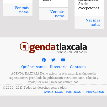
ón de
Ver más
excepciones
Ver más
notas
notas
Ver más
notas
Quiénes somos
·
Directorio
·
Contacto
AGENDA TLAXCALA De no existir previa autorización, queda
expresamente prohibida la publicación, retransmisión, edición y
cualquier otro uso de los contenidos.
© 2000 - 2017, Todos los derechos reservados.
AVISO LEGAL
POLÍTICAS DE PRIVACIDAD