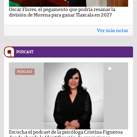
Oscar Flores, el pegamento que podría resanar la
Car
división de Morena para ganar Tlaxcala en 2027
busc
Ver más notas
PODCAST
PODCAST
Escucha el podcast de la psicóloga Cristina Figueroa
Com