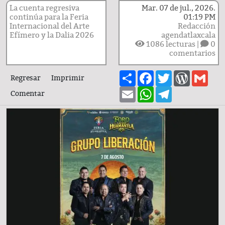
La cuenta regresiva
Mar. 07 de jul., 2026.
continúa para la Feria
01:19 PM
Internacional del Arte
Redacción
Efímero y la Dalia 2026
agendatlaxcala
1086
lecturas |
0
comentarios
Share
Facebook
Twitter
WordPre
Gma
Regresar
Imprimir
Email
WhatsApp
Telegram
Comentar