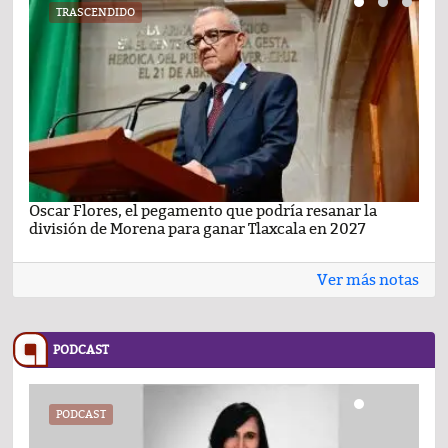
TRASCENDIDO
Oscar Flores, el pegamento que podría resanar la
Car
división de Morena para ganar Tlaxcala en 2027
busc
Ver más notas
PODCAST
PODCAST