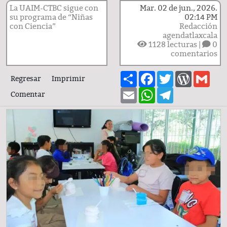
La UAIM-CTBC sigue con
Mar. 02 de jun., 2026.
su programa de “Niñas
02:14 PM
con Ciencia”
Redacción
agendatlaxcala
1128
lecturas |
0
comentarios
Share
Facebook
Twitter
WordPre
Gma
Regresar
Imprimir
Email
WhatsApp
Telegram
Comentar