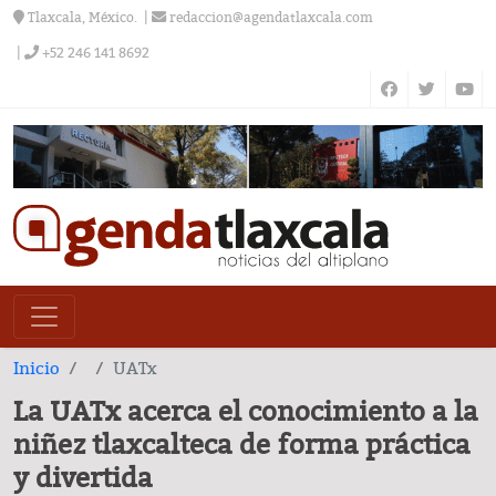
Tlaxcala, México.
redaccion@agendatlaxcala.com
+52 246 141 8692
Inicio
UATx
La UATx acerca el conocimiento a la
niñez tlaxcalteca de forma práctica
y divertida