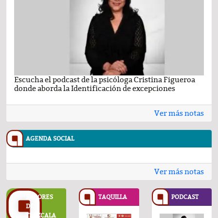
Escucha el podcast de la psicóloga Cristina Figueroa
Com
donde aborda la Identificación de excepciones
Ene
Ver más notas
AGENDA SOCIAL
Ver más notas
SABORES
TAQUILLA
PODCAST
DE
TLAXCALA