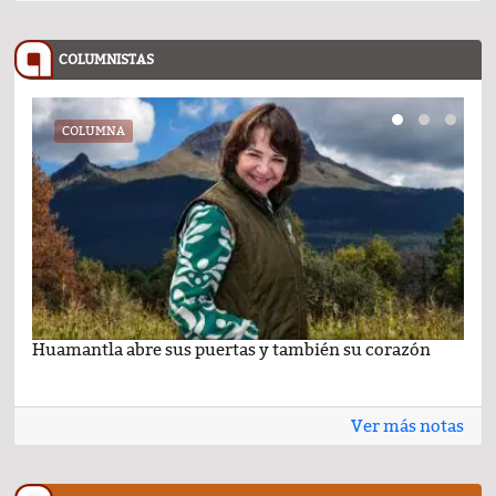
COLUMNISTAS
COLUMNA
Huamantla abre sus puertas y también su corazón
Lo 
Ver más notas