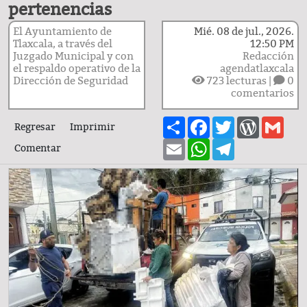
pertenencias
El Ayuntamiento de
Mié. 08 de jul., 2026.
Tlaxcala, a través del
12:50 PM
Juzgado Municipal y con
Redacción
el respaldo operativo de la
agendatlaxcala
Dirección de Seguridad
723
lecturas |
0
comentarios
Share
Facebook
Twitter
WordPre
Gma
Regresar
Imprimir
Email
WhatsApp
Telegram
Comentar