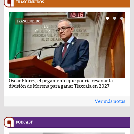
TRASCENDIDOS
TRASCENDIDO
Oscar Flores, el pegamento que podría resanar la
Car
división de Morena para ganar Tlaxcala en 2027
busc
Ver más notas
PODCAST