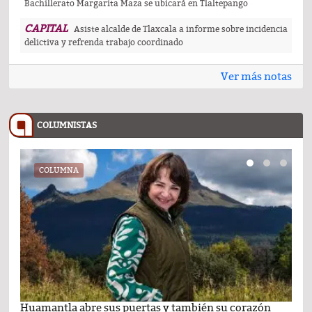
Bachillerato Margarita Maza se ubicará en Tlaltepango
CAPITAL
Asiste alcalde de Tlaxcala a informe sobre incidencia
delictiva y refrenda trabajo coordinado
Ver más notas
COLUMNISTAS
COLUMNA
Huamantla abre sus puertas y también su corazón
Lo 