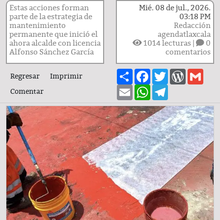
Estas acciones forman
Mié. 08 de jul., 2026.
parte de la estrategia de
03:18 PM
mantenimiento
Redacción
permanente que inició el
agendatlaxcala
ahora alcalde con licencia
1014
lecturas |
0
Alfonso Sánchez García
comentarios
Share
Facebook
Twitter
WordPre
Gma
Regresar
Imprimir
Email
WhatsApp
Telegram
Comentar