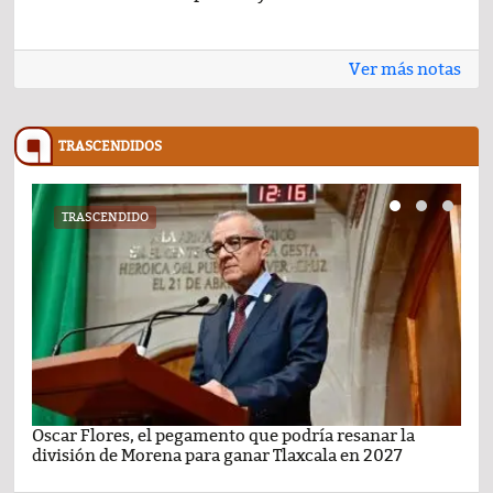
Ver más notas
TRASCENDIDOS
TRASCENDIDO
Oscar Flores, el pegamento que podría resanar la
Car
división de Morena para ganar Tlaxcala en 2027
busc