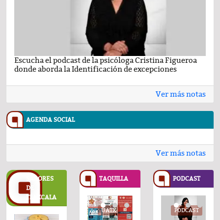
Escucha el podcast de la psicóloga Cristina Figueroa
Com
donde aborda la Identificación de excepciones
Ene
Ver más notas
AGENDA SOCIAL
Ver más notas
SABORES
TAQUILLA
PODCAST
DE
TLAXCALA
UATX
UATX
PODCAST
UATX
PODCAST
UATX
PODCAST
UATX