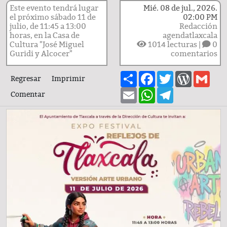
Este evento tendrá lugar
Mié. 08 de jul., 2026.
el próximo sábado 11 de
02:00 PM
julio, de 11:45 a 13:00
Redacción
horas, en la Casa de
agendatlaxcala
Cultura "José Miguel
1014
lecturas |
0
Guridi y Alcocer"
comentarios
Share
Facebook
Twitter
WordPre
Gma
Regresar
Imprimir
Email
WhatsApp
Telegram
Comentar