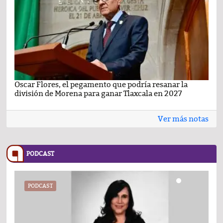
Oscar Flores, el pegamento que podría resanar la
Car
división de Morena para ganar Tlaxcala en 2027
busc
Ver más notas
PODCAST
PODCAST